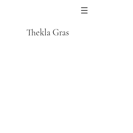
Thekla Gras
Coach
Business
Präsenz
Schauspiel
Gesang
Seminare
Systemisch
Gruppentraining