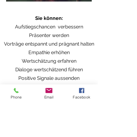
Sie können
:
Aufstiegschancen verbessern
Präsenter werden
Vorträge entspannt und prägnant halten
Empathie erhöhen
Wertschätzung erfahren
Dialoge wertschätzend führen
Positive Signale aussenden
Ihrer Außenwirkung stärken
Beiträge klar und unmissverständlich
Phone
Email
Facebook
senden​
Arbeitsklima verbessern
Ich biete Ihnen: