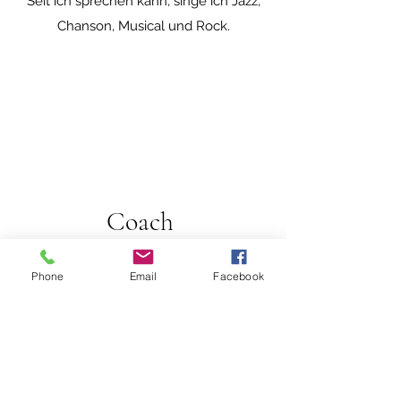
Seit ich sprechen kann, singe ich Jazz,
Chanson, Musical und Rock.
Coach
Mit großer Empathie begleite ich Gruppen
Phone
Email
Facebook
und einzelne Personen..